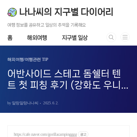
본문 바로가기
나나씨의 지구별 다이어리
여행 정보를 공유하고 일상의 추억을 기록해요
홈
해외여행
지구별 일상
해외여행/여행관련 TIP
어반사이드 스테고 돔쉘터 텐
트 첫 피칭 후기 (강화도 우니
메이카 캠핑장)
by 말랑말랑나나씨
2025. 6. 2.
https://cafe.naver.com/gorillacampingggg
광고