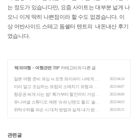
는 정도가 있습니다만, 요즘 사이트는 대부분 넓게 나
오니 이게 딱히 나쁜점이라 할 수도 없겠습니다. 이
상 어반사이드 스테고 돔쉘터 텐트의 내돈내산 후기
였습니다.
'
해외여행
>
여행관련 TIP
' 카테고리의 다른 글
일본 여행 준비 유심 vs 포켓 와이파이 나에게 맞
2023.04.24
는 데이터 선택
(0)
미리 알고 조심하는 유럽의 소매치기 유형과 예
2023.04.07
방법
(0)
항공권 싸게 사는 법! 특가부터 할인까지 가성비
2023.04.06
있게 예매하자
(0)
유니버셜 스튜디오 재팬 '슈퍼 닌텐도 월드' 솔직
2023.04.03
후기 (+꿀팁)
(0)
위탁수하물 파손 시 대처 방법과 실제 내가 받은
2023.03.31
보상
(0)
관련글