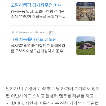
고릴라캠핑 경기광주점 떠나자
어디든 너랑은 다좋아
캠핑용품 맛집! 고릴라캠핑 경기광
주점 / 다양한 캠핑용품 초특가판매/
넓은 주차장
http://cafe.naver.com/bmscam
광고
대형자동폴대텐트 점오텐
설치3분 6.6미터대형텐트 바람에강
함 초보자여성도쉽게설치 사용후기
필독 전화상담가능
인기가 너무 많아 예약 후 두달 가까이 기다려서 받게
된 어반사이드 스테고 돔쉘터 텐트를 리뷰를 하고
자 합니다. 자연과 어우러지는 진한 카키색의 외관컬