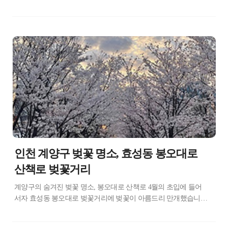
해독기능에 도움을 주기도 하는, 우리 몸에서 합성이 가능한 비필
수 아미노산입니다. 30대 후반에 접어들면서 근육이 줄고 간단한
운동에도 체력이 떨어지는 것이 체감되어 배우자와 함께 여러 가
지 영양제를 찾아보던 중 아르기닌을 알게 되어 섭취해 보게 되었
습니다. 서로 다른 제품을 먹고 있지만 꽤 효과를 보고 있어 아르
기닌의 효능을 알려드리고 먹기 좋은 제품을 추천해 드리고자 포
스팅을 작성해 봅니다. 목차 아르기닌(L-Arginine)이란? 아르기닌
의 알려진 효능 아르기닌 제품 추천 아르기닌 복용 시 주의점 아르
기닌(L-Arginine)이란? 아르기닌(L-Arginine)은 단백질을 구성하..
인천 계양구 벚꽃 명소, 효성동 봉오대로
산책로 벚꽃거리
계양구의 숨겨진 벚꽃 명소, 봉오대로 산책로 4월의 초입에 들어
서자 효성동 봉오대로 벚꽃거리에 벚꽃이 아름드리 만개했습니
다. 사실 이 곳은 벚꽃거리라기보다는 기존에 봉오대로 도로 중간
에 설치되어 산책로로 운영이 되고 있는 곳인데요, 이렇게 봄만 되