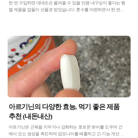
한 번 구입하면 대대손손 물려줄 수 있을 만큼 내구성이 좋다는 행
켈 제품을 집들이 선물로 받았습니다. 혼수를 마련하면서 한 번쯤
은 서치해보았지만 헹켈의 만만치 않은 가격 덕에 결과적으로는
가성비 좋은 저렴한 칼 세트를 사용하고 있었는데, 이번에 감사하
게도 친한 지인분께서 선물로 가져오셔서 주방 살림이 한층 더 빛
나게 되었습니다. 혼수와 집들이 선물로 꾸준히 인기 있는 헹켈
FIVE STAR 제품 선물로 받은 제품은 헹켈 즈윌링 5종 세트, 게다
가 무려 별이 다섯개! 파이브 스타입니다. 헹켈의 5스타 제품은 4
스타와 기능상의 차이는 크게 없지만 손잡이 부분이 좀 더 인체공
학적으로 설계되어 있기 때문에 그립감이 매우 좋고 손목에 무리
가 덜 가게 디자인되어있다고 합니다. 즈윌링 5종 세트는 과도, 식
도, 주방..
아르기닌의 다양한 효능, 먹기 좋은 제품
추천 (내돈내산)
아르기닌은 근육을 키우거나 강화하는 호르몬 분비를 도우며 간
에서 요소 생성을 촉진하여 암모니아를 배출하고 간 기능 개선과